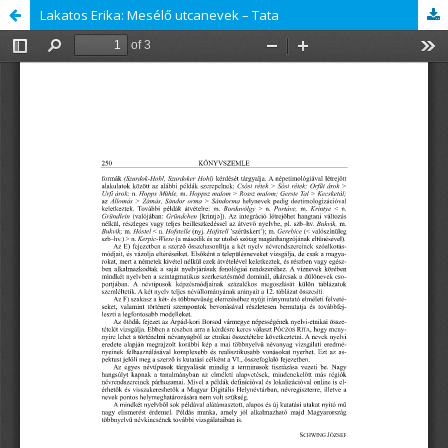
Lakatos Erika: Mesélő utcanevek – Tata