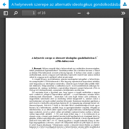
A helynevek szerepe az alternatív ideologikus gondolkodásban I.