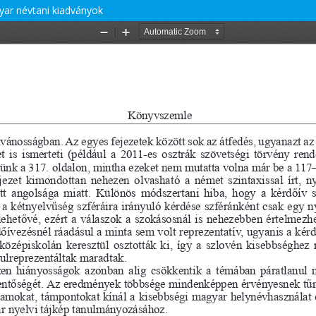
yar névtani kiadványok