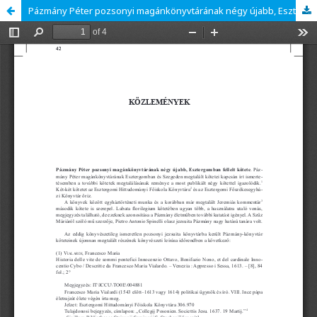
Pázmány Péter pozsonyi magánkönyvtárának négy újabb, Esztergomban fellelt kötete