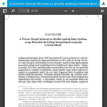
A Visiones Georgii kéziratai az altzellai apátság könyvtárában, avagy Krizsafán fia György látomásainak recepciója a cisztercieknél