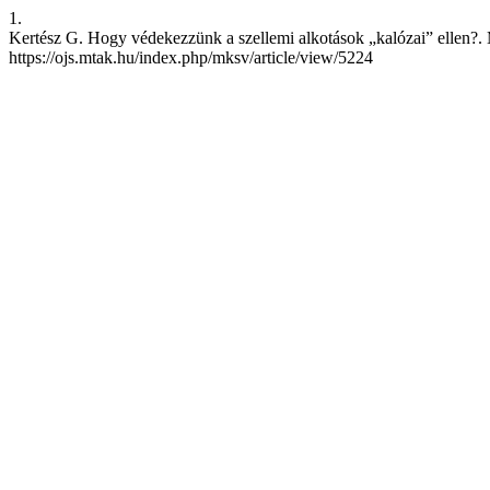
1.
Kertész G. Hogy védekezzünk a szellemi alkotások „kalózai” ellen?. M
https://ojs.mtak.hu/index.php/mksv/article/view/5224