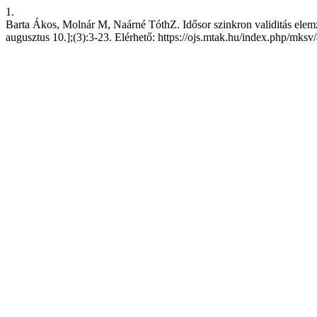
1.
Barta Ákos, Molnár M, Naárné TóthZ. Idősor szinkron validitás elemzé
augusztus 10.];(3):3-23. Elérhető: https://ojs.mtak.hu/index.php/mksv