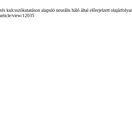
s kulcsszókutatáson alapuló neurális háló által előrejelzett olajárfol
/article/view/12035