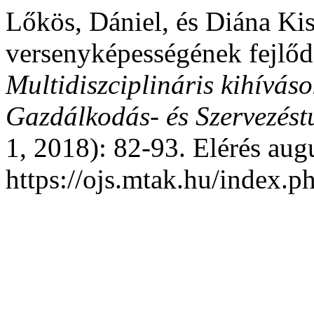
Lőkös, Dániel, és Diána Ki
versenyképességének fejlő
Multidiszciplináris kihíváso
Gazdálkodás- és Szervezést
1, 2018): 82-93. Elérés aug
https://ojs.mtak.hu/index.p