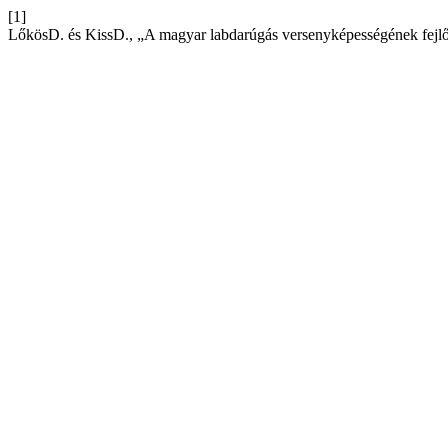
[1]
LőkösD. és KissD., „A magyar labdarúgás versenyképességének fejl