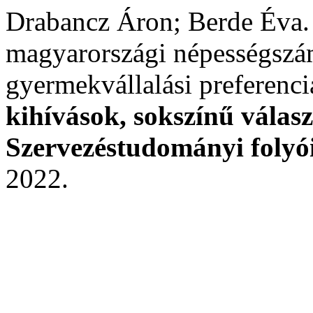
Drabancz Áron; Berde Éva. F
magyarországi népességszá
gyermekvállalási preferenci
kihívások, sokszínű válas
Szervezéstudományi folyó
2022.