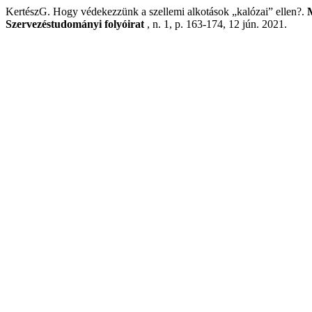
KertészG. Hogy védekezzünk a szellemi alkotások „kalózai” ellen?.
M
Szervezéstudományi folyóirat
, n. 1, p. 163-174, 12 jún. 2021.