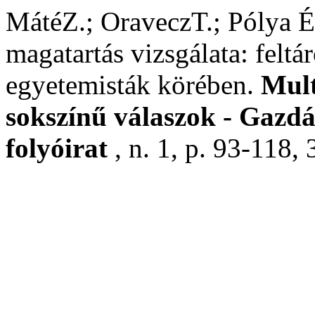
MátéZ.; OraveczT.; Pólya Év
magatartás vizsgálata: feltá
egyetemisták körében.
Mult
sokszínű válaszok - Gazd
folyóirat
, n. 1, p. 93-118,