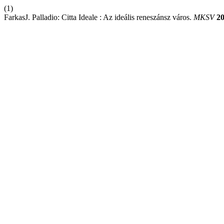
(1)
FarkasJ. Palladio: Citta Ideale : Az ideális reneszánsz város.
MKSV
2