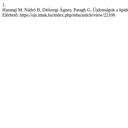
1.
Harangi M, Nádró B, Diószegi Ágnes, Paragh G. Újdonságok a lipidol
Elérhető: https://ojs.mtak.hu/index.php/mba/article/view/22100