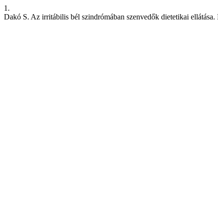
1.
Dakó S. Az irritábilis bél szindrómában szenvedők dietetikai ellátása.