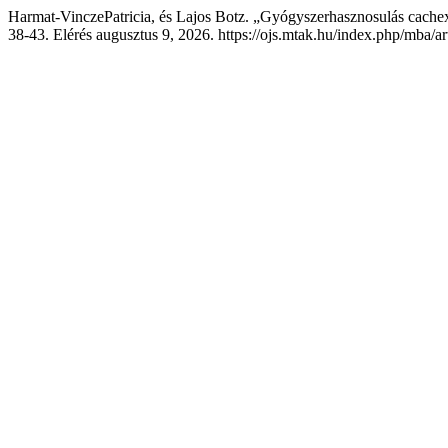
Harmat-VinczePatricia, és Lajos Botz. „Gyógyszerhasznosulás cache
38-43. Elérés augusztus 9, 2026. https://ojs.mtak.hu/index.php/mba/ar