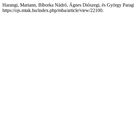
Harangi, Mariann, Bíborka Nádró, Ágnes Diószegi, és György Parag
https://ojs.mtak.hu/index.php/mba/article/view/22100.