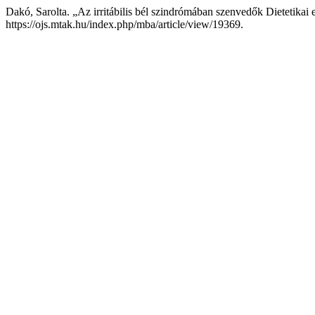
Dakó, Sarolta. „Az irritábilis bél szindrómában szenvedők Dietetikai e
https://ojs.mtak.hu/index.php/mba/article/view/19369.