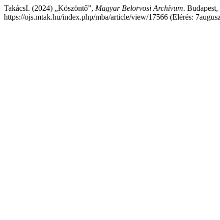
TakácsI. (2024) „Köszöntő”,
Magyar Belorvosi Archívum
. Budapest,
https://ojs.mtak.hu/index.php/mba/article/view/17566 (Elérés: 7augus