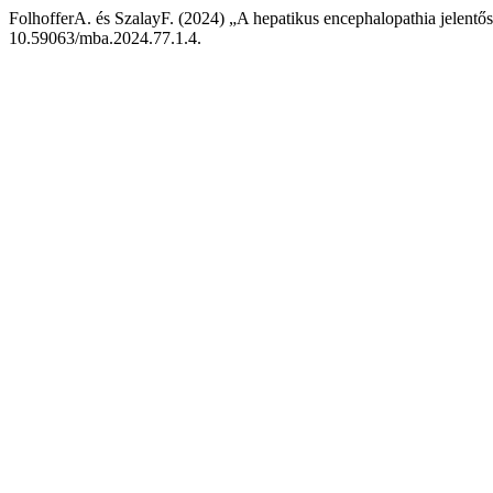
FolhofferA. és SzalayF. (2024) „A hepatikus encephalopathia jelentő
10.59063/mba.2024.77.1.4.