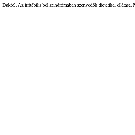
DakóS. Az irritábilis bél szindrómában szenvedők dietetikai ellátása.