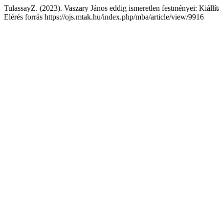
TulassayZ. (2023). Vaszary János eddig ismeretlen festményei: Kiáll
Elérés forrás https://ojs.mtak.hu/index.php/mba/article/view/9916