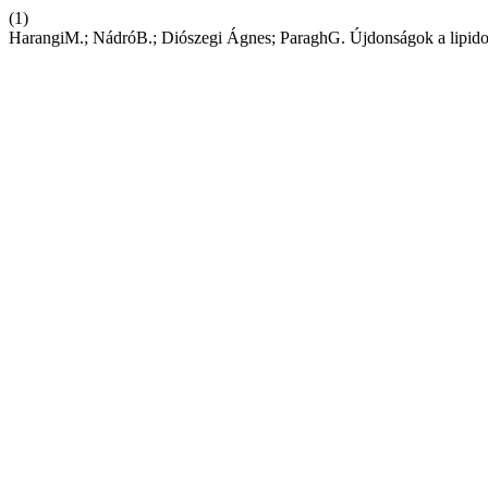
(1)
HarangiM.; NádróB.; Diószegi Ágnes; ParaghG. Újdonságok a lipid