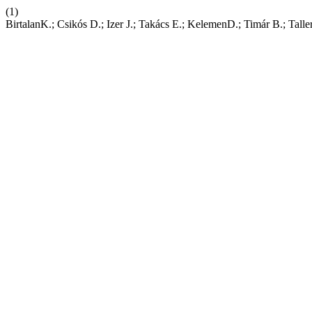
(1)
BirtalanK.; Csikós D.; Izer J.; Takács E.; KelemenD.; Timár B.; Talle