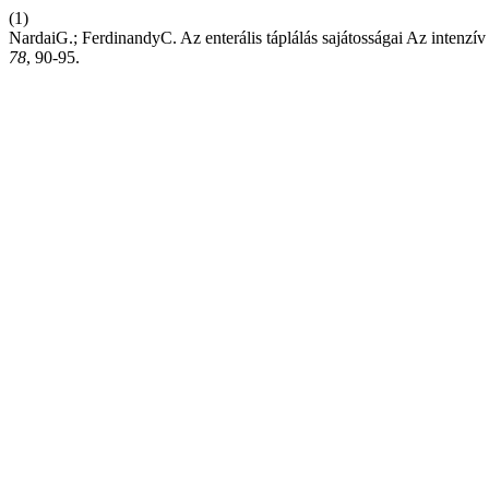
(1)
NardaiG.; FerdinandyC. Az enterális táplálás sajátosságai Az intenzí
78
, 90-95.