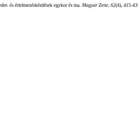
redet- és értelmezéskérdések egykor és ma.
Magyar Zene
,
62
(4), 415-43