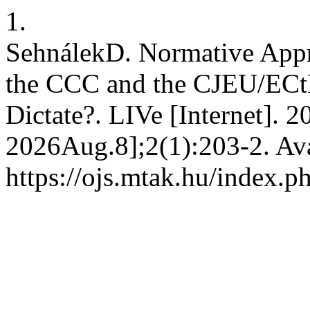
1.
SehnálekD. Normative Appro
the CCC and the CJEU/ECtH
Dictate?. LIVe [Internet]. 2
2026Aug.8];2(1):203-2. Ava
https://ojs.mtak.hu/index.p