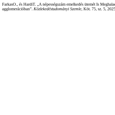
FarkasO., és HardiT. „A népességszám emelkedés ütemét Is Meghala
agglomerációban”.
Közlekedéstudományi Szemle
, Köt. 75, sz. 5, 20