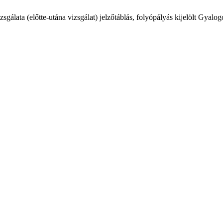
gálata (előtte-utána vizsgálat) jelzőtáblás, folyópályás kijelölt Gyalo