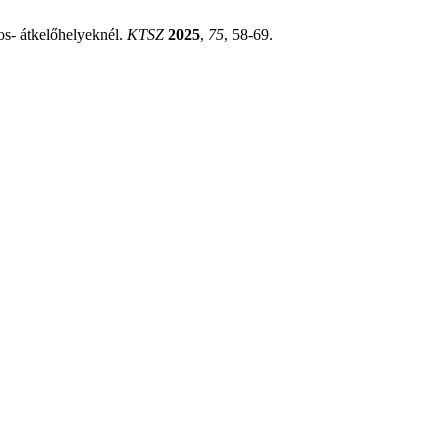
gos- átkelőhelyeknél.
KTSZ
2025
,
75
, 58-69.