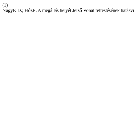
(1)
NagyP. D.; HózE. A megállás helyét Jelző Vonal felfestésének hatásvizs