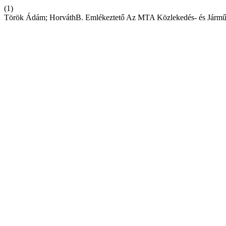
(1)
Török Ádám; HorváthB. Emlékeztető Az MTA Közlekedés- és Járműt