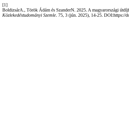
[1]
BoldizsárA., Török Ádám és SzanderN. 2025. A magyarországi útdíjfizet
Közlekedéstudományi Szemle
. 75, 3 (jún. 2025), 14-25. DOI:https:/