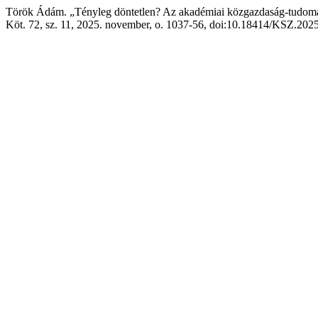
Török Ádám. „Tényleg döntetlen? Az akadémiai közgazdaság-tudom
Köt. 72, sz. 11, 2025. november, o. 1037-56, doi:10.18414/KSZ.202