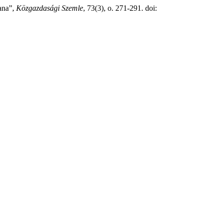
tana”,
Közgazdasági Szemle
, 73(3), o. 271-291. doi: