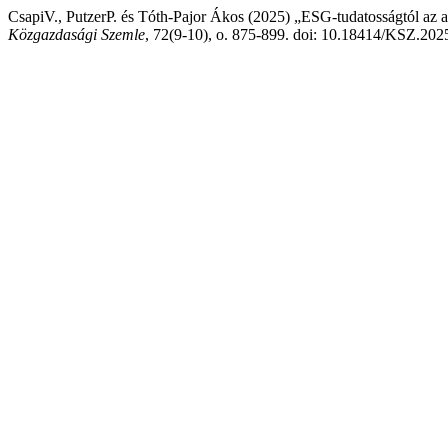
CsapiV., PutzerP. és Tóth-Pajor Ákos (2025) „ESG-tudatosságtól az al
Közgazdasági Szemle
, 72(9-10), o. 875-899. doi: 10.18414/KSZ.202