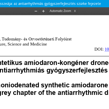
zeája: az antiarrhythmiás gyógyszerfejlesztés szürke fejezete