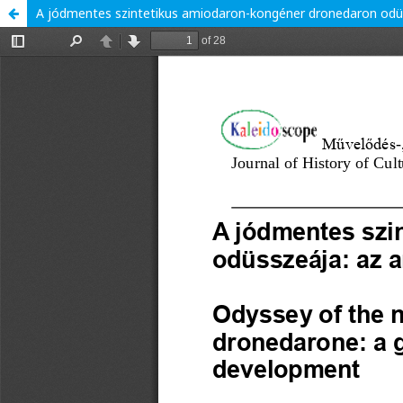
A jódmentes szintetikus amiodaron-kongéner dronedaron odüss