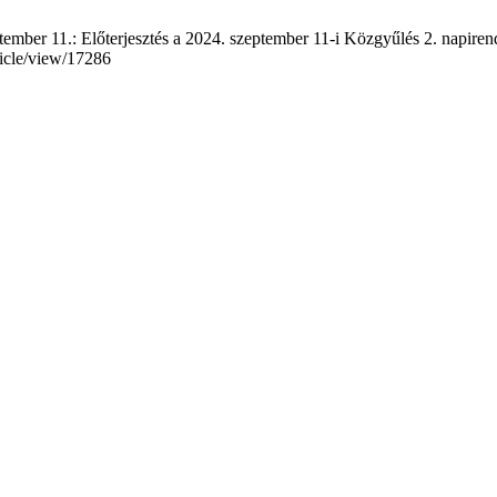
mber 11.: Előterjesztés a 2024. szeptember 11-i Közgyűlés 2. napirend
ticle/view/17286