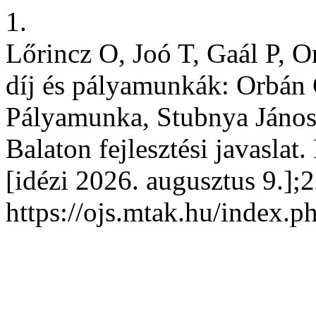
1.
Lőrincz O, Joó T, Gaál P, 
díj és pályamunkák: Orbán
Pályamunka, Stubnya Jáno
Balaton fejlesztési javaslat
[idézi 2026. augusztus 9.];2
https://ojs.mtak.hu/index.p