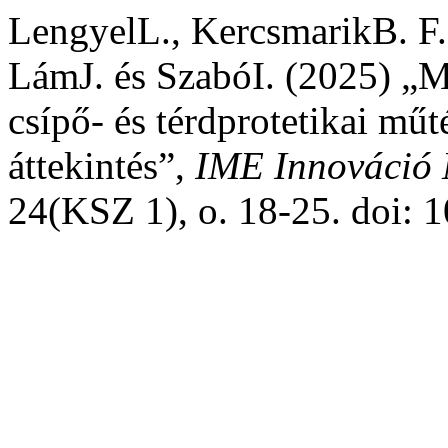
LengyelL., KercsmarikB. F
LámJ. és SzabóI. (2025) „Me
csípő- és térdprotetikai mű
áttekintés”,
IME Innováció
24(KSZ 1), o. 18-25. doi: