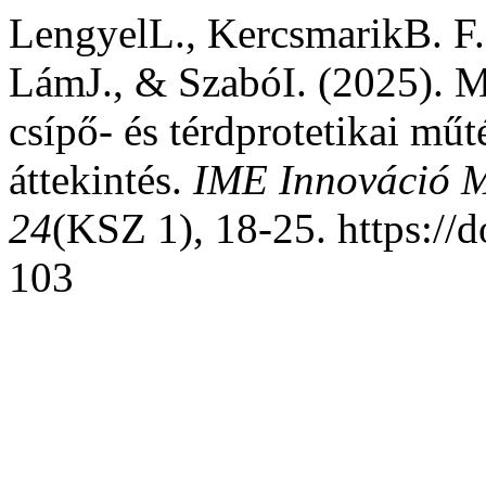
LengyelL., KercsmarikB. F
LámJ., & SzabóI. (2025). Me
csípő- és térdprotetikai mű
áttekintés.
IME Innováció 
24
(KSZ 1), 18-25. https:/
103