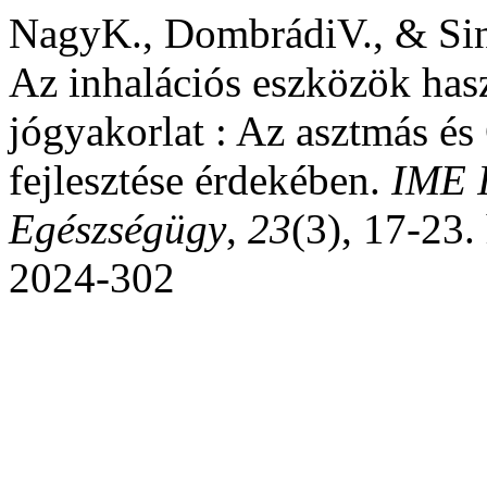
NagyK., DombrádiV., & Sin
Az inhalációs eszközök hasz
jógyakorlat : Az asztmás é
fejlesztése érdekében.
IME 
Egészségügy
,
23
(3), 17-23.
2024-302