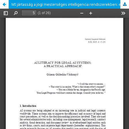
MI jártasság a jogi mesterséges intelligencia rendszerekben: egy gyakorlati megközelítés