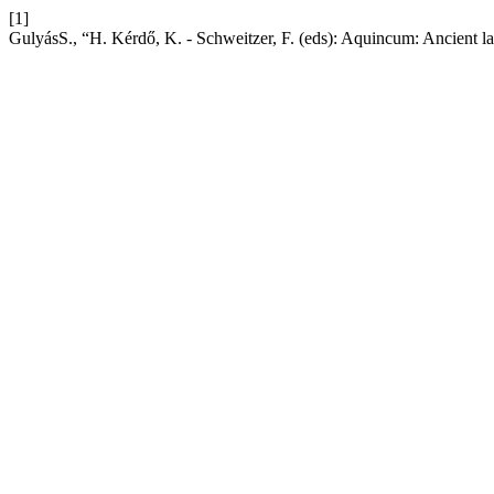
[1]
GulyásS., “H. Kérdő, K. - Schweitzer, F. (eds): Aquincum: Ancient l