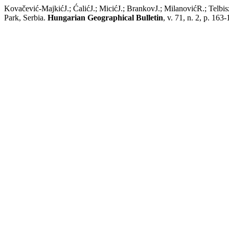
Kovačević-MajkićJ.; ĆalićJ.; MicićJ.; BrankovJ.; MilanovićR.; Telbis
Park, Serbia.
Hungarian Geographical Bulletin
, v. 71, n. 2, p. 163