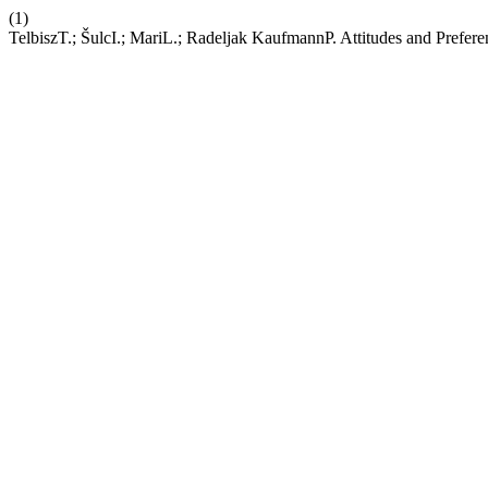
(1)
TelbiszT.; ŠulcI.; MariL.; Radeljak KaufmannP. Attitudes and Prefere