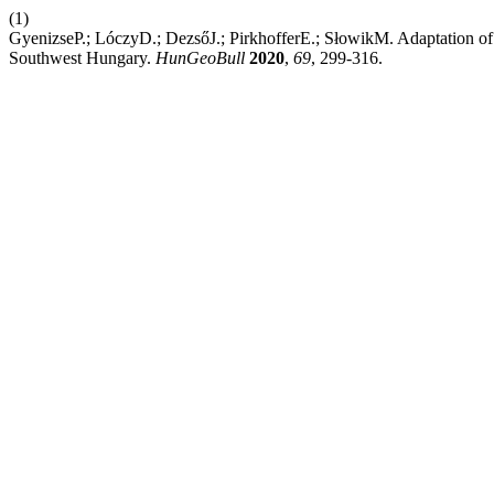
(1)
GyenizseP.; LóczyD.; DezsőJ.; PirkhofferE.; SłowikM. Adaptation of
Southwest Hungary.
HunGeoBull
2020
,
69
, 299-316.