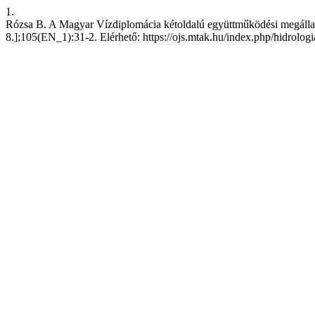
1.
Rózsa B. A Magyar Vízdiplomácia kétoldalú együttműködési megállapo
8.];105(EN_1):31-2. Elérhető: https://ojs.mtak.hu/index.php/hidrolog