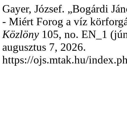
Gayer, József. „Bogárdi Já
- Miért Forog a víz körforg
Közlöny
105, no. EN_1 (júni
augusztus 7, 2026.
https://ojs.mtak.hu/index.p