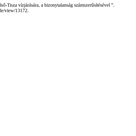
ső-Tisza vízjárására, a bizonytalanság számszerűsítésével ”.
cle/view/13172.