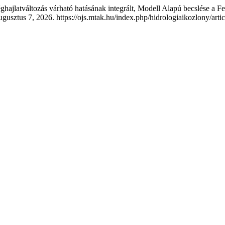
hajlatváltozás várható hatásának integrált, Modell Alapú becslése a Fel
gusztus 7, 2026. https://ojs.mtak.hu/index.php/hidrologiaikozlony/arti