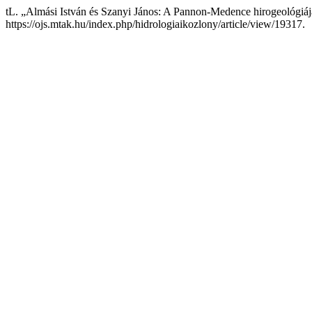
tL. „Almási István és Szanyi János: A Pannon-Medence hirogeológiá
https://ojs.mtak.hu/index.php/hidrologiaikozlony/article/view/19317.