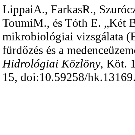
LippaiA., FarkasR., Szurócz
ToumiM., és Tóth E. „Két B
mikrobiológiai vizsgálata 
fürdőzés és a medenceüzemel
Hidrológiai Közlöny
, Köt. 
15, doi:10.59258/hk.13169